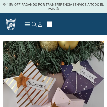
Ir
💸 15% OFF PAGANDO POR TRANSFERENCIA | ENVÍOS A TODO EL
al
PAÍS 😉
contenido
Cart
Preguntas Frecuentes