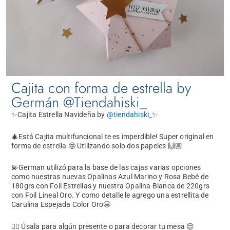
Cajita con forma de estrella by
Germán @Tiendahiski_
✨Cajita Estrella Navideña by
@tiendahiski_
✨
🎄Está Cajita multifuncional te es imperdible! Super original en
forma de estrella 🤩 Utilizando solo dos papeles 🙌🏼
💫German utilizó para la base de las cajas varias opciones
como nuestras nuevas Opalinas Azul Marino y Rosa Bebé de
180grs con Foil Estrellas y nuestra Opalina Blanca de 220grs
con Foil Lineal Oro. Y como detalle le agrego una estrellita de
Carulina Espejada Color Oro🤩
👉🏼 Úsala para algún presente o para decorar tu mesa 😍