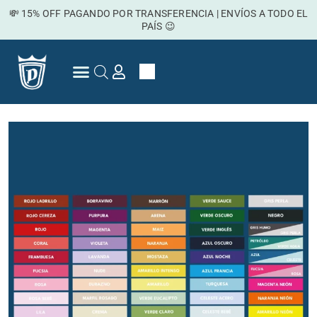
Ir
💸 15% OFF PAGANDO POR TRANSFERENCIA | ENVÍOS A TODO EL
al
PAÍS 😉
contenido
Cart
Preguntas Frecuentes