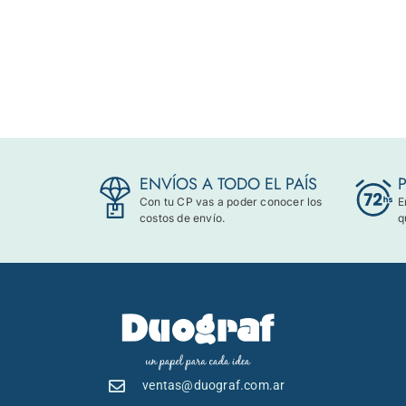
ENVÍOS A TODO EL PAÍS
Con tu CP vas a poder conocer los
E
costos de envío.
q
ventas@duograf.com.ar