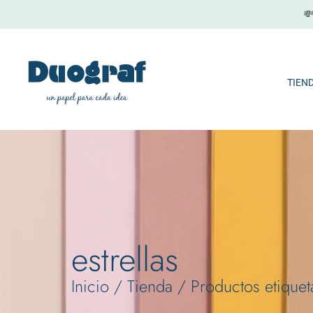
Ir

al
contenido
TIEN
estrellas
Inicio
/
Tienda
/ Productos etiqueta