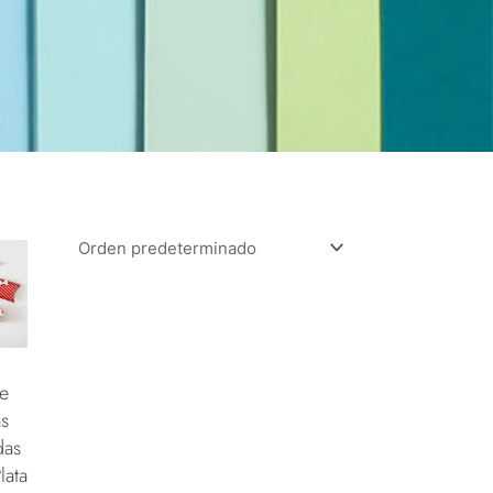
e
s
das
lata