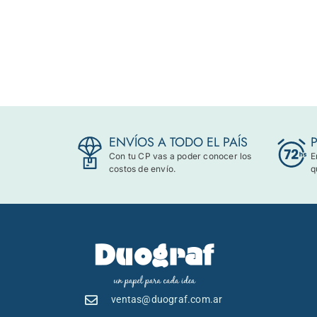
ENVÍOS A TODO EL PAÍS
Con tu CP vas a poder conocer los
E
costos de envío.
q
ventas@duograf.com.ar