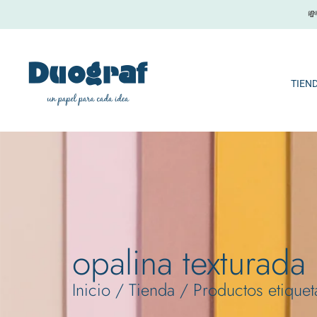
Ir

al
contenido
TIEN
opalina texturada
Inicio
/
Tienda
/ Productos etiquet