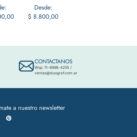
de:
Desde:
00,00
$
8.800,00
CONTACTANOS
Wsp: 11-6998-4255
/
ventas@duograf.com.ar
mate a nuestro newsletter
Instagram
Pinterest