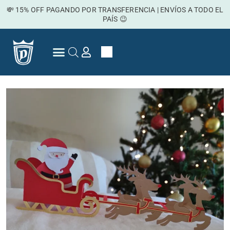
Ir
💸 15% OFF PAGANDO POR TRANSFERENCIA | ENVÍOS A TODO EL
al
PAÍS 😉
contenido
Cart
Preguntas Frecuentes