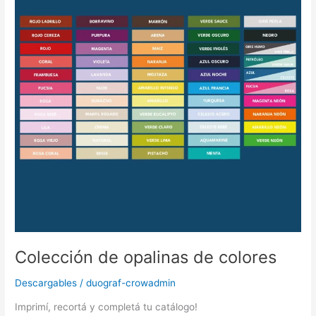
colores
Colección de opalinas de colores
Descargables
/
duograf-crowadmin
Imprimí, recortá y completá tu catálogo!