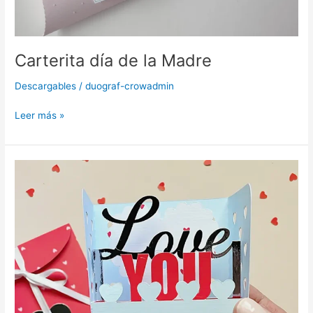
Carterita día de la Madre
Descargables
/
duograf-crowadmin
Leer más »
Tarjeta
3D
para
San
Valentin
por
Agus @bypapelpicado