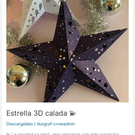
💫
Estrella 3D calada 💫
Descargables
/
duograf-crowadmin
💫 La navidad ya pasó, pero seguimos con más proyectos