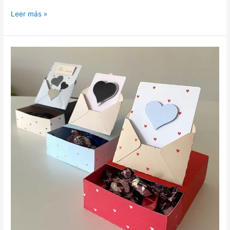
Leer más »
Cajita
deslizante
por @silvestreydivertido