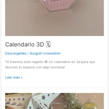
Calendario 3D 🗓️
Descargables
/
duograf-crowadmin
Te traemos este regalito 🎁 Un calendario en 3d para que
decores tu espacio con algo funcional
Leer más »
Estrella
3D
calada