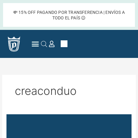
Ir
al
💸 15% OFF PAGANDO POR TRANSFERENCIA | ENVÍOS A
contenido
TODO EL PAÍS 😉
Cart
Preguntas Frecuentes
creaconduo
Colección
de
opalinas
de