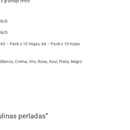
e y gramaje firme.
N/D
N/D
A3 – Pack x 10 Hojas, A4 – Pack x 10 hojas
Blanco, Crema, Oro, Rosa, Azul, Plata, Negro
ulinas perladas”