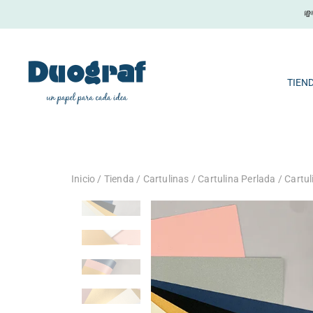
Ir

al
contenido
TIEN
Inicio
/
Tienda
/
Cartulinas
/
Cartulina Perlada
/ Cartul