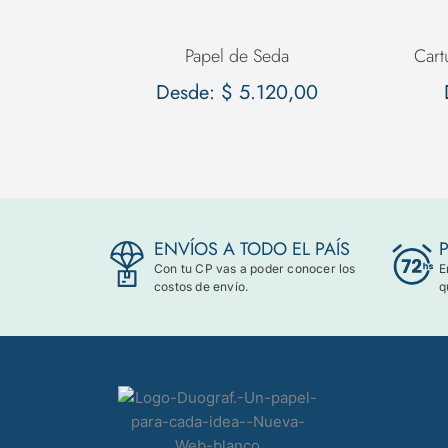
Papel de Seda
Cart
Desde:
$
5.120,00
ENVÍOS A TODO EL PAÍS
Con tu CP vas a poder conocer los
E
costos de envío.
q