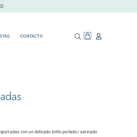
😉
Cart
MAYORISTAS
CONTACTO
Cart
STAS
CONTACTO
ladas
mportadas con un delicado brillo perlado/ satinado