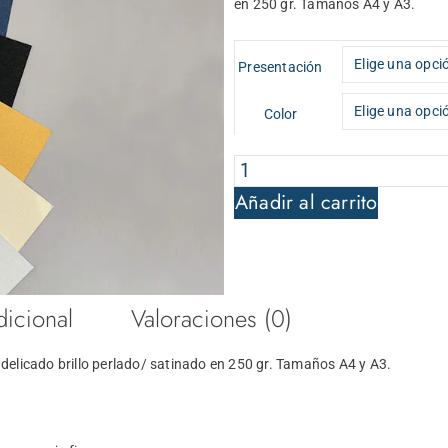
en 250 gr. Tamaños A4 y A3.
Cartulinas
Presentación
perladas
cantidad
Color
Añadir al carrito
dicional
Valoraciones (0)
delicado brillo perlado/ satinado en 250 gr. Tamaños A4 y A3.