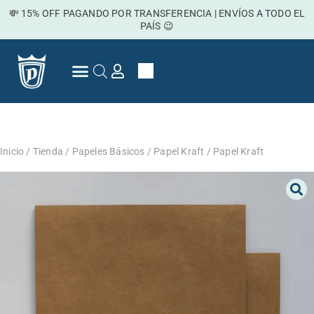
Ir
💸 15% OFF PAGANDO POR TRANSFERENCIA | ENVÍOS A TODO EL
al
PAÍS 😉
contenido
Cart
Preguntas Frecuentes
Inicio
/
Tienda
/
Papeles Básicos
/
Papel Kraft
/ Papel Kraft