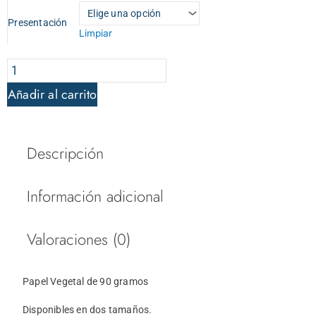
Papel
Vegetal
Presentación
Limpiar
cantidad
Añadir al carrito
Descripción
Información adicional
Valoraciones (0)
Papel Vegetal de 90 gramos
Disponibles en dos tamaños.