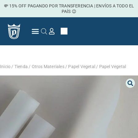
Ir
💸 15% OFF PAGANDO POR TRANSFERENCIA | ENVÍOS A TODO EL
al
PAÍS 😉
contenido
Cart
Preguntas Frecuentes
Inicio
/
Tienda
/
Otros Materiales
/
Papel Vegetal
/ Papel Vegetal