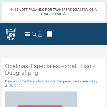
Ir
al
💸 15% OFF PAGANDO POR TRANSFERENCIA | ENVÍOS A
contenido
TODO EL PAÍS 😉
Cart
Preguntas Frecuentes
Opalinas-Especiales.-coral.-Liso.-
Duograf.png
Deja un comentario
/ Por
Duograf Un papel para cada idea
/
31/10/2022