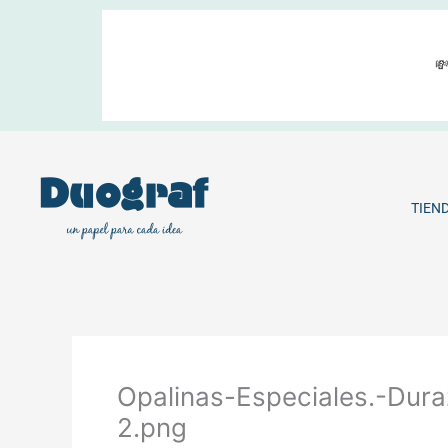
Ir
al
contenido

TIEN
Opalinas-Especiales.-Dura
2.png