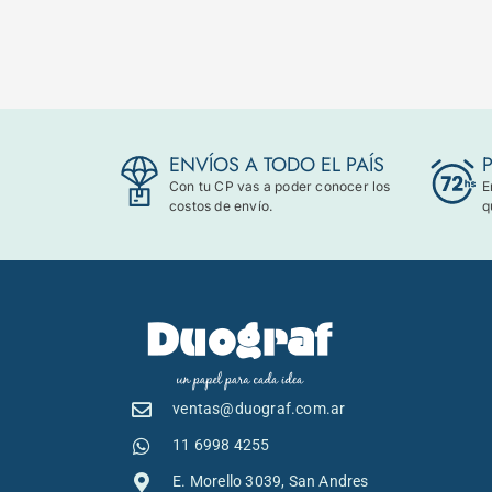
ENVÍOS A TODO EL PAÍS
Con tu CP vas a poder conocer los
E
costos de envío.
q
ventas@duograf.com.ar
11 6998 4255
E. Morello 3039, San Andres