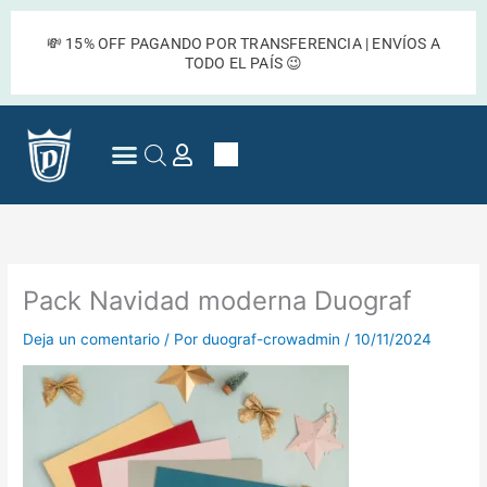
Ir
al
💸 15% OFF PAGANDO POR TRANSFERENCIA | ENVÍOS A
contenido
TODO EL PAÍS 😉
Cart
Preguntas Frecuentes
Pack Navidad moderna Duograf
Deja un comentario
/ Por
duograf-crowadmin
/
10/11/2024