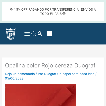
Ir
al
💸 15% OFF PAGANDO POR TRANSFERENCIA | ENVÍOS A
contenido
TODO EL PAÍS 😉
Cart
Preguntas Frecuentes
Opalina color Rojo cereza Duograf
Deja un comentario
/ Por
Duograf Un papel para cada idea
/
05/06/2023