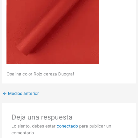
Opalina color Rojo cereza Duograf
←
Medios anterior
Deja una respuesta
Lo siento, debes estar
conectado
para publicar un
comentario.