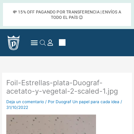
Ir
al
💸 15% OFF PAGANDO POR TRANSFERENCIA | ENVÍOS A
contenido
TODO EL PAÍS 😉
Cart
Preguntas Frecuentes
Foil-Estrellas-plata-Duograf-
acetato-y-vegetal-2-scaled-1.jpg
Deja un comentario
/ Por
Duograf Un papel para cada idea
/
31/10/2022