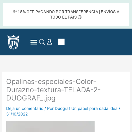
Ir
al
💸 15% OFF PAGANDO POR TRANSFERENCIA | ENVÍOS A
contenido
TODO EL PAÍS 😉
Cart
Preguntas Frecuentes
Opalinas-especiales-Color-
Durazno-textura-TELADA-2-
DUOGRAF_.jpg
Deja un comentario
/ Por
Duograf Un papel para cada idea
/
31/10/2022