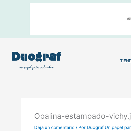
Ir
al
contenido

TIEN
Opalina-estampado-vichy.
Deja un comentario
/ Por
Duograf Un papel par