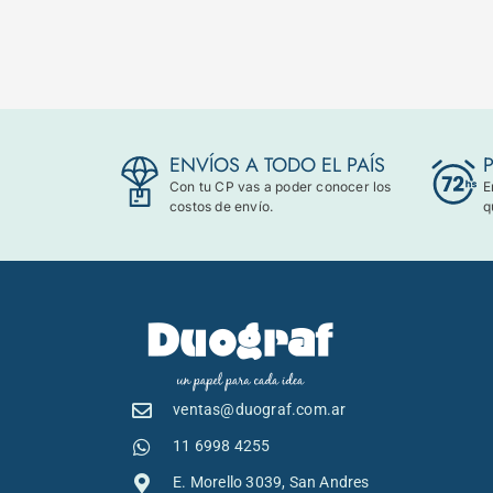
ENVÍOS A TODO EL PAÍS
Con tu CP vas a poder conocer los
E
costos de envío.
q
ventas@duograf.com.ar
11 6998 4255
E. Morello 3039, San Andres