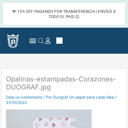
Ir
al
💸 15% OFF PAGANDO POR TRANSFERENCIA | ENVÍOS A
contenido
TODO EL PAÍS 😉
Cart
Preguntas Frecuentes
Opalinas-estampadas-Corazones-
DUOGRAF.jpg
Deja un comentario
/ Por
Duograf Un papel para cada idea
/
31/10/2022