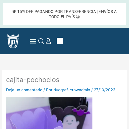
Ir
al
💸 15% OFF PAGANDO POR TRANSFERENCIA | ENVÍOS A
contenido
TODO EL PAÍS 😉
Cart
Preguntas Frecuentes
cajita-pochoclos
Deja un comentario
/ Por
duograf-crowadmin
/
27/10/2023