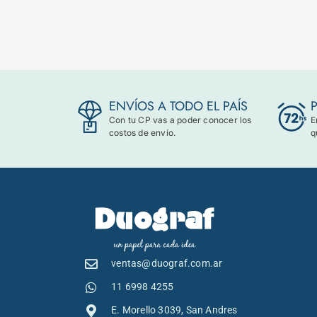
ENVÍOS A TODO EL PAÍS
Con tu CP vas a poder conocer los
E
costos de envío.
q
ventas@duograf.com.ar
11 6998 4255
E. Morello 3039, San Andres