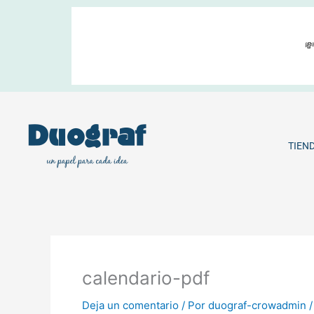
Ir
al
contenido

TIEN
calendario-pdf
Deja un comentario
/ Por
duograf-crowadmin