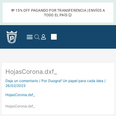
Ir
al
💸 15% OFF PAGANDO POR TRANSFERENCIA | ENVÍOS A
contenido
TODO EL PAÍS 😉
Cart
Preguntas Frecuentes
HojasCorona.dxf_
Deja un comentario
/ Por
Duograf Un papel para cada idea
/
26/02/2023
HojasCorona.dxf_
HojasCorona.dxf_