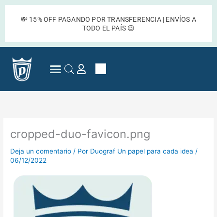
Ir
al
💸 15% OFF PAGANDO POR TRANSFERENCIA | ENVÍOS A
contenido
TODO EL PAÍS 😉
Cart
Preguntas Frecuentes
cropped-duo-favicon.png
Deja un comentario
/ Por
Duograf Un papel para cada idea
/
06/12/2022