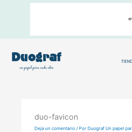
Ir
al
contenido

TIEN
duo-favicon
Deja un comentario
/ Por
Duograf Un papel par