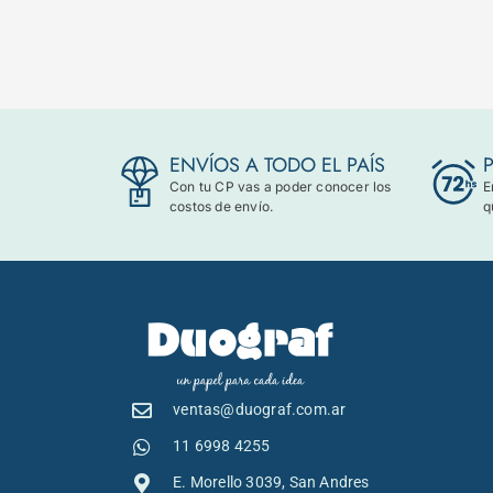
ENVÍOS A TODO EL PAÍS
Con tu CP vas a poder conocer los
E
costos de envío.
q
ventas@duograf.com.ar
11 6998 4255
E. Morello 3039, San Andres