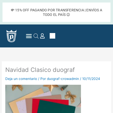
Ir
al
💸 15% OFF PAGANDO POR TRANSFERENCIA | ENVÍOS A
contenido
TODO EL PAÍS 😉
Cart
Preguntas Frecuentes
Navidad Clasico duograf
Deja un comentario
/ Por
duograf-crowadmin
/
10/11/2024